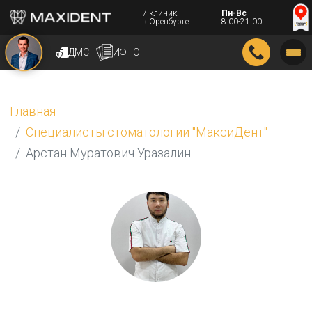
7 клиник
Пн-Вс
в Оренбурге
8:00-21:00
ДМС
ИФНС
Главная
Специалисты стоматологии "МаксиДент"
Арстан Муратович Уразалин