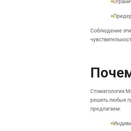
Ограни
Придер
Соблюдение эти
чувствительност
Поче
Стоматология Ма
решить любые пр
предлагаем:
Индиви