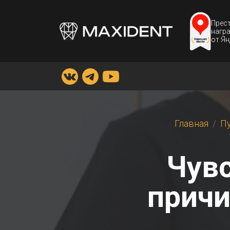
Прес
нагр
от Ян
Главная
П
Чувс
причи