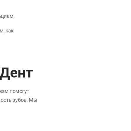
ьцием.
, как
иДент
вам помогут
ость зубов. Мы