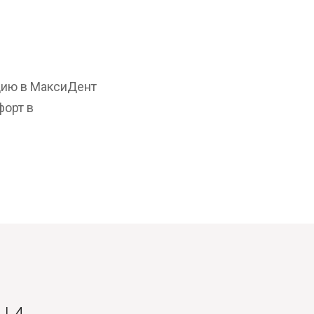
цию в МаксиДент
форт в