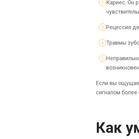
Кариес. Он 
чувствитель
Рецессия де
Травмы зубо
Неправильно
возникнове
Если вы ощущает
сигналом более
Как у