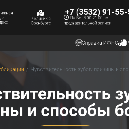
+7 (3532) 91-55-
тижная
ада
Пн-Вс
8:00-21:00
по
7 клиник
в
декс
Оренбурге
предварительной записи
Справка
ИФНС
Р
убликации
Чувствительность зубов: причины и сп
твительность з
ны и способы 