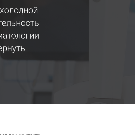
 холодной
тельность
оматологии
ернуть