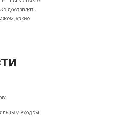
ет при контакте
ько доставлять
кажем, какие
сти
ов:
авильным уходом