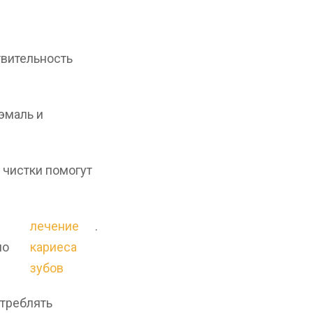
твительность
эмаль и
 чистки помогут
лечение
.
но
кариеса
зубов
отреблять