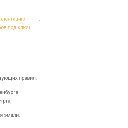
плантацию
.
бов под ключ
дующих правил:
енбурге
 рта.
я эмали.