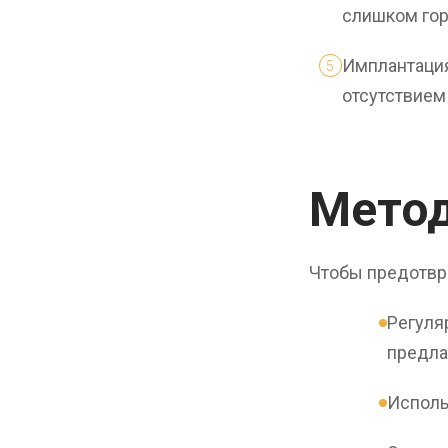
слишком гор
Имплантация
отсутствием
Мето
Чтобы предотвра
Регуля
предла
Исполь