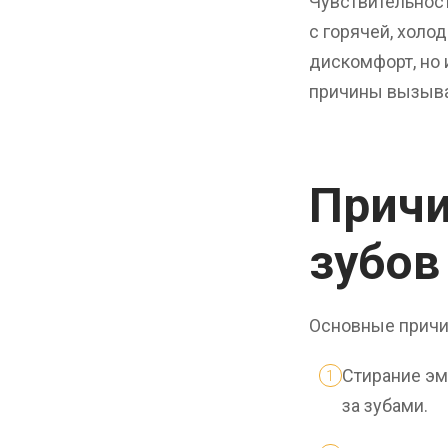
Чувствительност
с горячей, холо
дискомфорт, но 
причины вызываю
Причи
зубов
Основные причин
Стирание эм
за зубами.