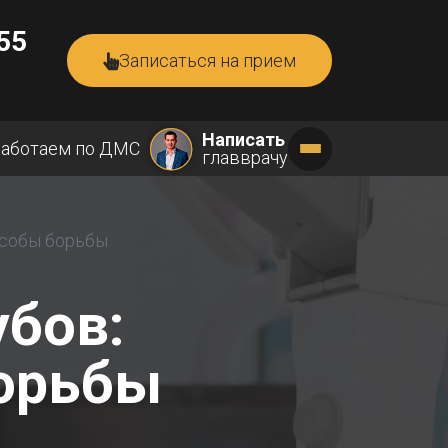
55
Записаться на прием
Написать
аботаем по
ДМС
главврачу
особы борьбы
убов:
борьбы