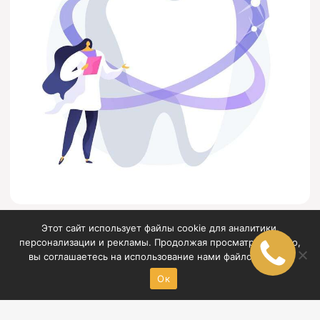
Новейшие технологии в
Этот сайт использует файлы cookie для аналитики,
персонализации и рекламы. Продолжая просматривать его,
стоматологии: от лазера до
вы соглашаетесь на использование нами файлов cookie.
3D-печати
Ок
30.11.2023