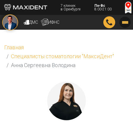
7 клиник
Пн-Вс
в Оренбурге
8:00-21:00
ДМС
ИФНС
Главная
Специалисты стоматологии "МаксиДент"
Анна Сергеевна Володина