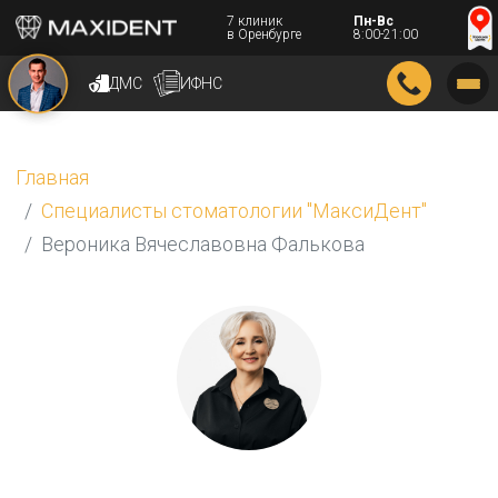
7 клиник
Пн-Вс
в Оренбурге
8:00-21:00
ДМС
ИФНС
Главная
Специалисты стоматологии "МаксиДент"
Вероника Вячеславовна Фалькова