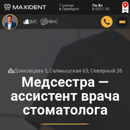
7 клиник
Пн-Вс
в Оренбурге
8:00-21:00
ДМС
ИФНС
Донковцева 5, Салмышская 63, Северный 26
Медсестра —
ассистент врача
стоматолога